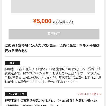
¥5,000
(税込/送料込)
販売終了
ご提供予定時期：決済完了後7営業日以内に発送 ※年末年始は
遅れる場合あり
概要
神酵素 1箱30包入り（1包5g）×1箱 定価6,390円のところ、送料・消
費税込みで、約22％OFFの5,000円とさせていただきます。 ※決済完
了後7営業日以内に発送いたしますが、年末年始（12/29～1/4）は、遅
れが生じる場合がございます。予めご了承ください。
プロジェクト名
プロジェクトを見る
arrow_forward
野菜不足や栄養不足が気になる方に。９つの厳選した素材で作った