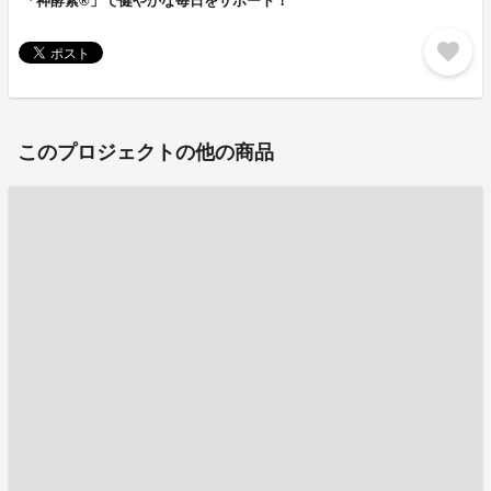
「神酵素®」で健やかな毎日をサポート！
favorite
このプロジェクトの他の商品