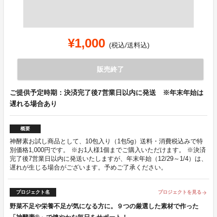
¥1,000
(税込/送料込)
販売終了
ご提供予定時期：決済完了後7営業日以内に発送 ※年末年始は
遅れる場合あり
概要
神酵素お試し商品として、10包入り（1包5g）送料・消費税込みで特
別価格1,000円です。 ※お1人様1個までご購入いただけます。 ※決済
完了後7営業日以内に発送いたしますが、年末年始（12/29～1/4）は、
遅れが生じる場合がございます。予めご了承ください。
プロジェクト名
プロジェクトを見る
arrow_forward
野菜不足や栄養不足が気になる方に。９つの厳選した素材で作った