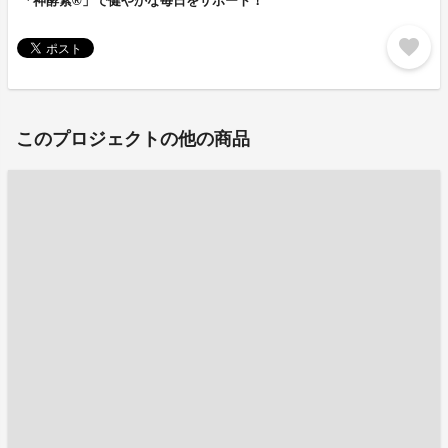
「神酵素®」で健やかな毎日をサポート！
favorite
このプロジェクトの他の商品