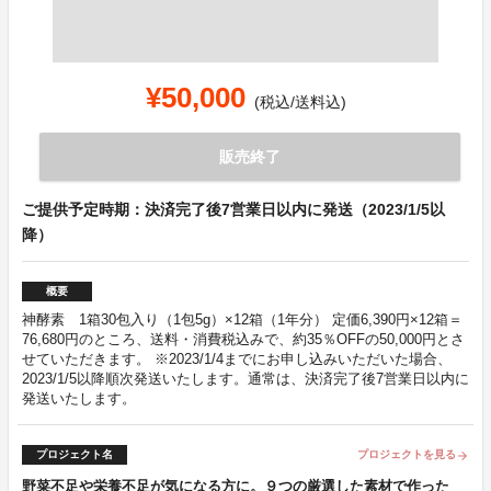
¥50,000
(税込/送料込)
販売終了
ご提供予定時期：決済完了後7営業日以内に発送（2023/1/5以
降）
概要
神酵素 1箱30包入り（1包5g）×12箱（1年分） 定価6,390円×12箱＝
76,680円のところ、送料・消費税込みで、約35％OFFの50,000円とさ
せていただきます。 ※2023/1/4までにお申し込みいただいた場合、
2023/1/5以降順次発送いたします。通常は、決済完了後7営業日以内に
発送いたします。
プロジェクト名
プロジェクトを見る
arrow_forward
野菜不足や栄養不足が気になる方に。９つの厳選した素材で作った