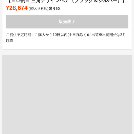
【＝早割＝ 三角デザインペア（ブラック＆シルバー）】
¥28,674
残り
50
(税込/送料込)
販売終了
ご提供予定時期：ご購入から10日以内(土日祝除く)に出荷※出荷開始は2月
以降