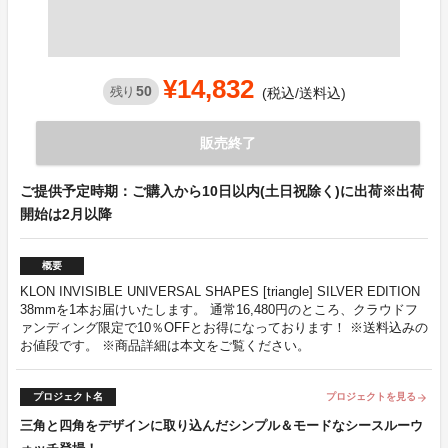
¥14,832
50
残り
(税込/送料込)
販売終了
ご提供予定時期：ご購入から10日以内(土日祝除く)に出荷※出荷
開始は2月以降
概要
KLON INVISIBLE UNIVERSAL SHAPES [triangle] SILVER EDITION
38mmを1本お届けいたします。 通常16,480円のところ、クラウドフ
ァンディング限定で10％OFFとお得になっております！ ※送料込みの
お値段です。 ※商品詳細は本文をご覧ください。
プロジェクト名
プロジェクトを見る
arrow_forward
三角と四角をデザインに取り込んだシンプル＆モードなシースルーウ