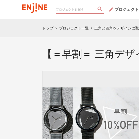
プロジェクト
トップ
プロジェクト一覧
三角と四角をデザインに取
chevron_right
chevron_right
【＝早割＝ 三角デ