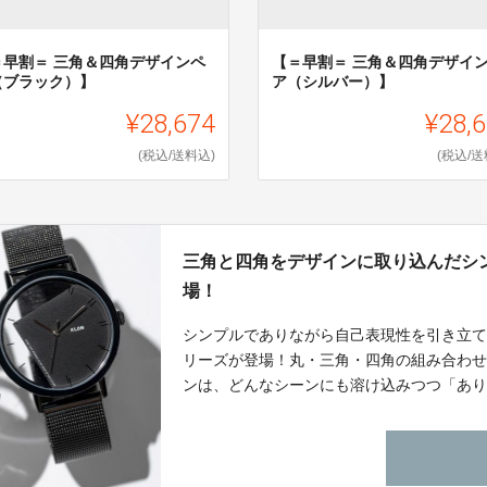
＝早割＝ 三角＆四角デザインペ
【＝早割＝ 三角＆四角デザイ
（ブラック）】
ア（シルバー）】
¥28,674
¥28,
(税込/送料込)
(税込/送
三角と四角をデザインに取り込んだシ
場！
シンプルでありながら自己表現性を引き立て
リーズが登場！丸・三角・四角の組み合わ
ンは、どんなシーンにも溶け込みつつ「あ
す。