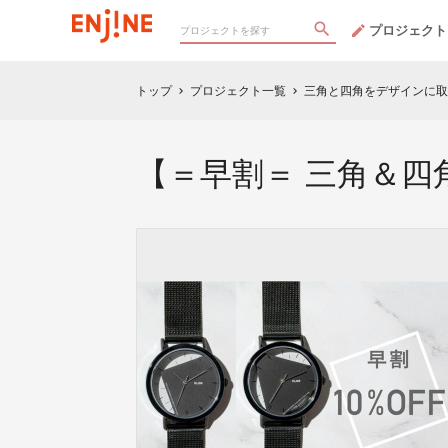
プロジェクト
トップ
プロジェクト一覧
三角と四角をデザインに取
chevron_right
chevron_right
【＝早割＝ 三角＆