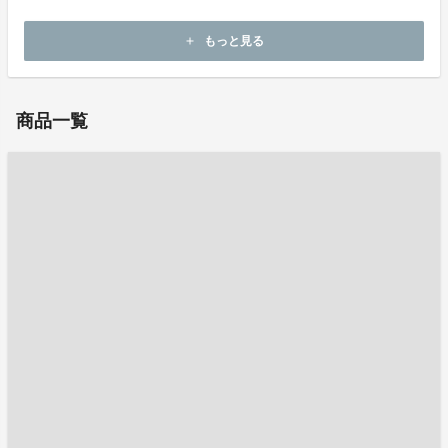
ホームページ：
https://www.thekoike.com
もっと見る
add
お問い合わせ：
koikezome@ceres.ocn.ne.jp
商品一覧