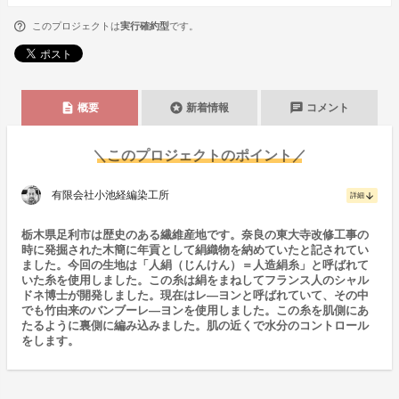
このプロジェクトは
実行確約型
です。
description
stars
chat
概要
新着情報
コメント
＼このプロジェクトのポイント／
有限会社小池経編染工所
arrow_downward
詳細
栃木県足利市は歴史のある繊維産地です。奈良の東大寺改修工事の
時に発掘された木簡に年貢として絹織物を納めていたと記されてい
ました。今回の生地は「人絹（じんけん）＝人造絹糸」と呼ばれて
いた糸を使用しました。この糸は絹をまねしてフランス人のシャル
ドネ博士が開発しました。現在はレ―ヨンと呼ばれていて、その中
でも竹由来のバンブーレ―ヨンを使用しました。この糸を肌側にあ
たるように裏側に編み込みました。肌の近くで水分のコントロール
をします。