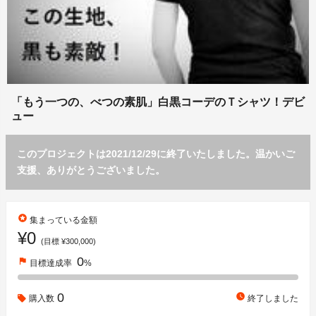
「もう一つの、べつの素肌」白黒コーデのＴシャツ！デビ
ュー
このプロジェクトは2021/12/29に終了いたしました。温かいご
支援、ありがとうございました。
stars
集まっている金額
¥0
(目標 ¥300,000)
0
flag
目標達成率
%
0
watch_later
購入数
終了しました