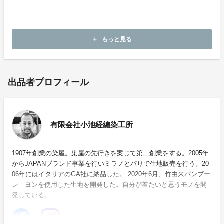
くりを行いました。
産地の活性化のために繊維の匠の力が集結されていま
す。
もっと見る
add
出品者プロフィール
有限会社小池経編染工所
1907年創業の染屋。染屋の先行きを案じて第二創業をする。2005年
からJAPANブランド事業を行いミラノとパりで生地販売を行う。20
06年にはイタリアのGA社に納品した。 2020年6月、竹由来バンブー
レ―ヨンを使用した生地を開発した。自分が着たいと思うモノを開
発している。