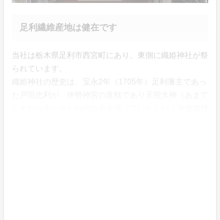
足利繊維産地は健在です
当社は栃木県足利市西宮町にあり、東側に織姫神社が祭
られています。
織姫神社の歴史は、宝永2年（1705年）足利藩主であっ
た戸田忠利が、伊勢神宮の直轄であり天照大神（あまて
らすおおみかみ）の絹の衣を織っていたという神服織機
神社（かんはとりはたどのじんじゃ）の織師、天御鉾命
（あめのみほこのみこと）と織女、天八千々姫命（あめ
のやちちひめのみこと）の二柱を現在の足利市通５丁目
にある八雲神社へ合祀。
その後、明治１２年（1879年）機神山(はたがみやま)
(現在の織姫山）の中腹に織姫神社を遷宮しました。
そんな足利市内の繊維関係者の力を借りて今回のモノつ