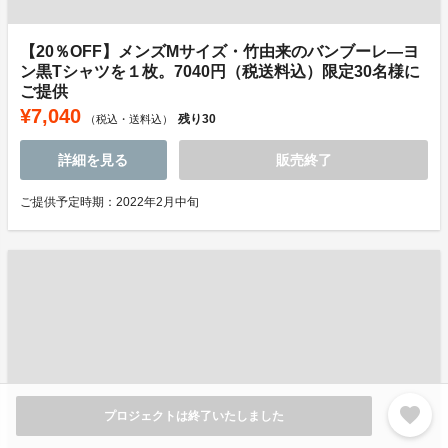
【20％OFF】メンズMサイズ・竹由来のバンブーレ―ヨ
ン黒Tシャツを１枚。7040円（税送料込）限定30名様に
ご提供
¥7,040
残り
30
（税込・送料込）
詳細を見る
販売終了
ご提供予定時期：2022年2月中旬
favorite
プロジェクトは終了いたしました