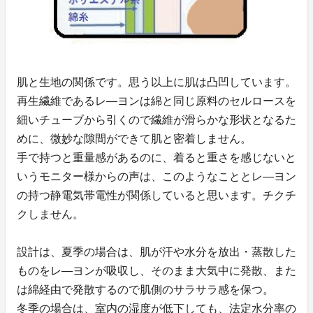
肌と生地の関係です。思う以上に肌は凸凹しています。
再生繊維であるレ―ヨンは綿と同じ原料のセルロースを
細いチューブから引くので繊維が滑らかな形状となるた
めに、微妙な隙間ができて肌と密着しません。
手で持つと重量感があるのに、着ると重さを感じないと
いうモニター様からの声は、このようなこととレ―ヨン
の持つ静電気帯電性が関係していると思います。チクチ
クしません。
設計は、夏季の場合は、肌が汗や水分を放出・蒸散した
ものをレ―ヨンが吸収し、そのまま大気中に発散、また
は綿経由で発散するので肌側のサラサラ感を保つ。
冬季の場合は、室内の湿度が低下しても、法定水分率の