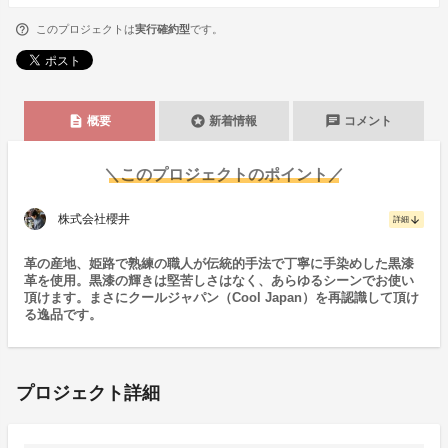
このプロジェクトは
実行確約型
です。
description
stars
chat
概要
新着情報
コメント
＼このプロジェクトのポイント／
株式会社櫻井
arrow_downward
詳細
革の産地、姫路で熟練の職人が伝統的手法で丁寧に手染めした黒漆
革を使用。黒漆の輝きは堅苦しさはなく、あらゆるシーンでお使い
頂けます。まさにクールジャパン（Cool Japan）を再認識して頂け
る逸品です。
プロジェクト詳細