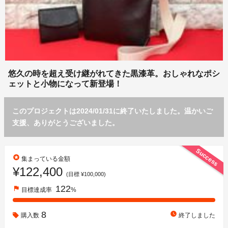
悠久の時を超え受け継がれてきた黒漆革。おしゃれなポシ
ェットと小物になって新登場！
このプロジェクトは2024/01/31に終了いたしました。温かいご
支援、ありがとうございました。
Success
stars
集まっている金額
¥122,400
(目標 ¥100,000)
122
flag
目標達成率
%
8
watch_later
購入数
終了しました