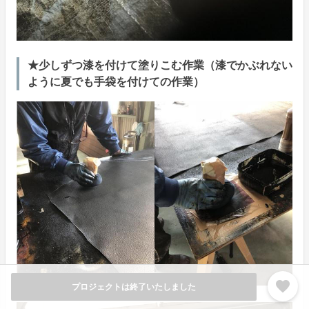
★少しずつ漆を付けて塗りこむ作業（漆でかぶれない
ように夏でも手袋を付けての作業）
favorite
プロジェクトは終了いたしました