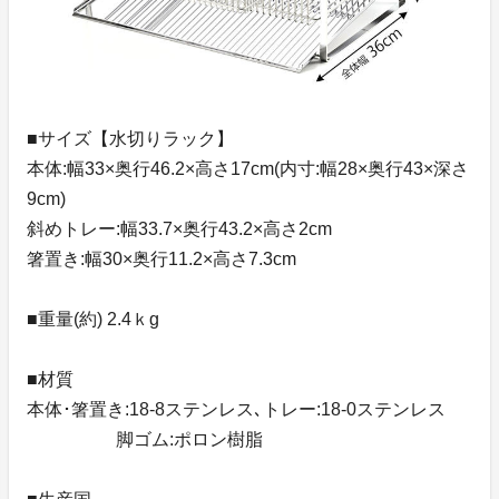
■サイズ【水切りラック】
本体:幅33×奥行46.2×高さ17cm(内寸:幅28×奥行43×深さ
9cm)
斜めトレー:幅33.7×奥行43.2×高さ2cm
箸置き:幅30×奥行11.2×高さ7.3cm
■重量(約) 2.4ｋg
■材質
本体･箸置き:18-8ステンレス､トレー:18-0ステンレス
脚ゴム:ポロン樹脂