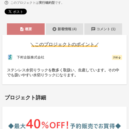
このプロジェクトは
実行確約型
です。
description
stars
chat
概要
新着情報 (4)
コメント (1)
＼このプロジェクトのポイント／
下村企販株式会社
arrow_downward
詳細
ステンレス水切りラックを数多く取扱い、生産しています。その中
でも扱いやすい水切りラックになります。
プロジェクト詳細