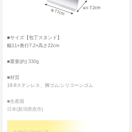
■サイズ【包丁スタンド】
幅11×奥行7.2×高さ22cm
■重量(約) 330g
■材質
18-8ステンレス、脚ゴム:シリコーンゴム
■生産国
日本(新潟県燕市)