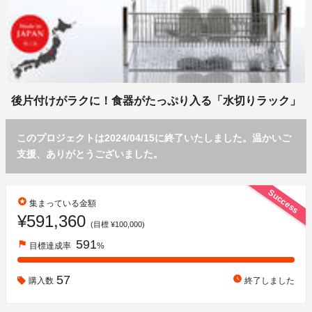
後片付けがラクに！食器がたっぷり入る「水切りラック」
このプロジェクトは2024/04/15に終了いたしました。温かいご
支援、ありがとうございました。
Success
stars
集まっている金額
¥591,360
(目標 ¥100,000)
591
flag
目標達成率
%
57
watch_later
購入数
終了しました