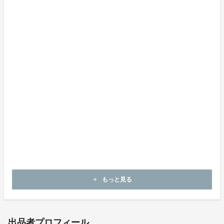
※ご注文後の即日配送ではありません。ご注意くださ
い。
3月3日までのご注文→3月11日の週にお届けになりま
す。
3月24日までのご注文→4月1日の週にお届けになりま
す。
4月15日までのご注文→4月22日の週にお届けになりま
す。
もっと見る
add
出品者プロフィール