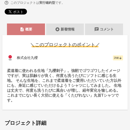
このプロジェクトは
実行確約型
です。
description
stars
chat
概要
新着情報
コメント
＼このプロジェクトのポイント／
株式会社九櫻
arrow_downward
詳細
柔道着に使われる生地「九櫻刺子」。強靭でゴワゴワしたイメージ
ですが、実は肌触りが良く、何度も洗うたびにソフトに感じる生
地。 そんな生地を、これまで柔道着をご愛用いただいていた方以外
にも、身近に感じていただけるようＴシャツにしてみました。 生地
は丈夫で、何度も洗うたびに風合いが増し、経年変化を愉しめる。
これまでにない長く大切に使える「くたびれない」丸首Tシャツで
す。
プロジェクト詳細