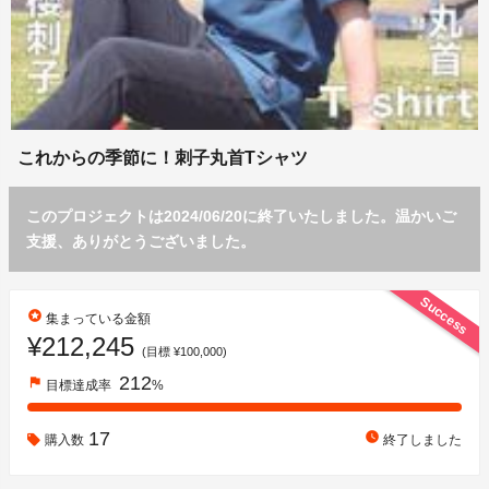
これからの季節に！刺子丸首Tシャツ
このプロジェクトは2024/06/20に終了いたしました。温かいご
支援、ありがとうございました。
Success
stars
集まっている金額
¥212,245
(目標 ¥100,000)
212
flag
目標達成率
%
17
watch_later
購入数
終了しました