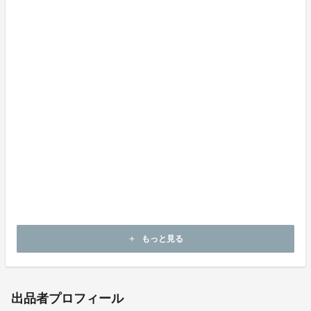
「武道を超えた世界の九櫻へ」、「柔道家だけでなく、
もっと沢山の方にこの生地に触れて欲しい！」と考え始
まった九櫻刺子プロジェクト。今年で５年目になりま
す。
九櫻刺子プロジェクトでは、魅力ある商品はもちろんで
すが、強靭な生地の魅力とともに
伝える商品を生み出していきたいと考えております。
九櫻刺子の商品を通じ「柔道」に目を向けてもらえる方
が増えれば嬉しいです。
もっと見る
add
出品者プロフィール