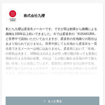
株式会社九櫻
私たち九櫻は柔道衣メーカーです。ですが実は創業から織機による
織物を100年以上紡いできました。今では柔道衣の「KUSAKURA」
と世界中で認知いただいておりますが、柔道衣の生地織りの部分は
あまり知られておりません。世界中探しても生地から柔道衣を一貫
生産できるメーカーは他にはありません。柔道衣において「生地」
の存在は大きく、100k以上の人と人が引っ張り投げ合っても安全に
競技が行える生地が必要。それは「人が肌に触れる生地の中で最も
強い生地」だと自負しています。柔道衣に使用するのは刺子生地。
強靭でありながらもしなやかで、あたたかみのある風合いをも表現
できる。歴史と技術があるからこそ知る刺子生地の魅力を伝えたい
です。
ホームページ：
https://kusakurasashiko.com/
もっと見る
add
お問い合わせ：
senni@kusakura.co.jp