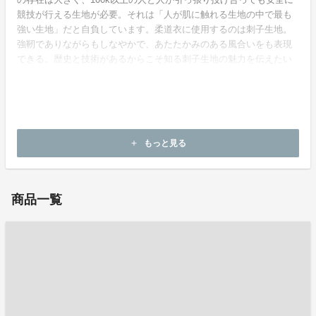
競技が行える生地が必要。それは「人が肌に触れる生地の中で最も
強い生地」だと自負しています。柔道衣に使用するのは刺子生地。
強靭でありながらもしなやかで、あたたかみのある風合いをも表現
できる。歴史と技術があるからこそ知る刺子生地の魅力を伝えたい
です。
ホームページ：
https://kusakurasashiko.com/
もっと見る
add
お問い合わせ：
senni@kusakura.co.jp
商品一覧