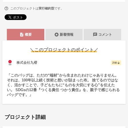
このプロジェクトは
実行確約型
です。
description
stars
chat
概要
新着情報
コメント
＼このプロジェクトのポイント／
株式会社九櫻
arrow_downward
詳細
「このバッグは、ただの“端材”から生まれたわけじゃありません。
それは、100年以上続く技術と想いが詰まった布。 捨てるのではな
く、活かすことで、子どもたちに“ものを大切にする心”を伝えた
い。 SDGsの12番『つくる責任 つかう責任』を、親子で感じられる
バッグです。」
プロジェクト詳細