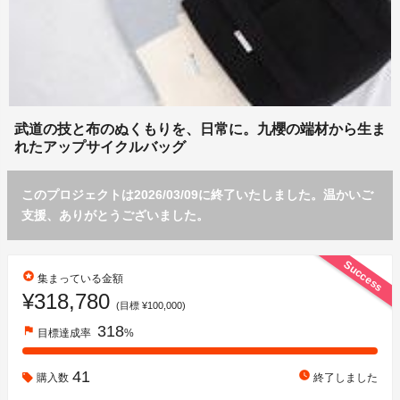
武道の技と布のぬくもりを、日常に。九櫻の端材から生ま
れたアップサイクルバッグ
このプロジェクトは2026/03/09に終了いたしました。温かいご
支援、ありがとうございました。
Success
stars
集まっている金額
¥318,780
(目標 ¥100,000)
318
flag
目標達成率
%
41
watch_later
購入数
終了しました