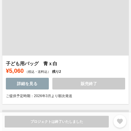
子ども用バッグ 青ｘ白
¥5,060
残り
2
（税込・送料込）
詳細を見る
販売終了
ご提供予定時期：2026年3月より順次発送
favorite
プロジェクトは終了いたしました