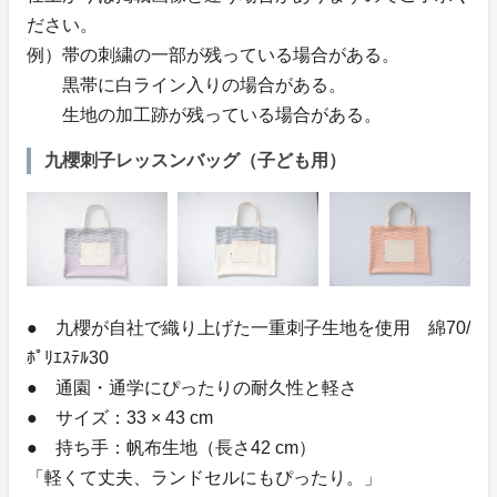
ださい。
例）帯の刺繍の一部が残っている場合がある。
黒帯に白ライン入りの場合がある。
生地の加工跡が残っている場合がある。
九櫻刺子レッスンバッグ（子ども用）
● 九櫻が自社で織り上げた一重刺子生地を使用 綿70/
ﾎﾟﾘｴｽﾃﾙ30
● 通園・通学にぴったりの耐久性と軽さ
● サイズ：33 × 43 cm
● 持ち手：帆布生地（長さ42 cm）
「軽くて丈夫、ランドセルにもぴったり。」