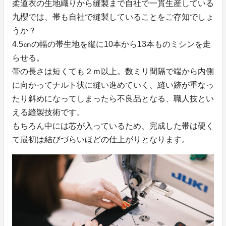
柔道衣の生地織りから縫製まで自社で一貫生産している
九櫻では、帯も自社で縫製していることをご存知でしょ
うか？
4.5㎝の幅の帯生地を縦に10本から13本ものミシンを走
らせる。
帯の長さは短くても２ｍ以上。数ミリ間隔で端から内側
に向かってナルト状に縫い進めていく、縫い跡が重なっ
たり斜めになってしまったら不良品となる、職人技とい
える縫製技術です。
もちろん中には芯が入っているため、完成した帯は硬く
て最初は結びづらいほどの仕上がりとなります。