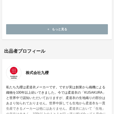
九櫻刺子のホームページはこちらから
株式会社九櫻のホームページはこちらから
もっと見る
add
出品者プロフィール
株式会社九櫻
私たち九櫻は柔道衣メーカーです。ですが実は創業から織機による
織物を100年以上紡いできました。今では柔道衣の「KUSAKURA」
と世界中で認知いただいておりますが、柔道衣の生地織りの部分は
あまり知られておりません。世界中探しても生地から柔道衣を一貫
生産できるメーカーは他にはありません。柔道衣において「生地」
の存在は大きく、100k以上の人と人が引っ張り投げ合っても安全に