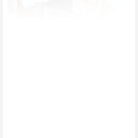
武道の精神を日常に
高品質の製品を安定して提供するのはもちろんのこと、
各工程で独自に培ってきた技術を駆使し、先駆けて世界
のスタンダードを作ってきました。日本で誕生した武道
に携わるメーカーとして、機能・品質においては世界一
を目指しております。また新しく立ち上げたブランド
「kusakura sashiko」と共に、次の２００年を目指して
前進していきます。