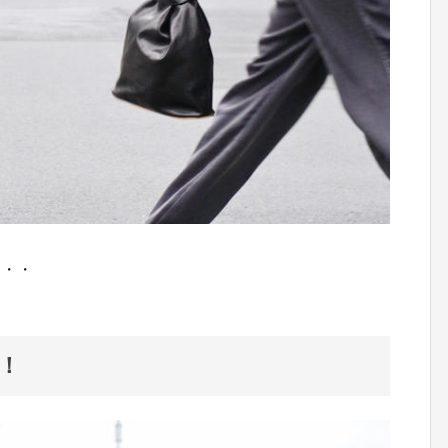
・・・
！