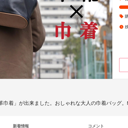
local_offer
watch_later
着」が出来ました。おしゃれな大人の巾着バッグ。Made 
新着情報
コメント