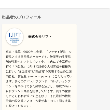
出品者のプロフィール
株式会社リフト
東京・浅草で2000年に創業、「マッケイ製法」を
得意とする国産靴メーカーです。靴業界の生産現
場が海外へシフトしていく中、社内にて全工程を
行う「内製化」に向けて設備や人材育成を積極的
に行い、"適正価格"と"高品質"を実現するために国
内自社一貫生産（made in japan）にこだわってい
ます。多くのアパレルブランド、コレクションブ
ランドを手掛けてきた経験を活かし、感度の高い
自社ブランド商品を提供しています。従来の靴作
りにとらわれず常に知恵を絞り、また最新の機械
設備の投入等により、作業効率・コスト面を改革
し続けております。