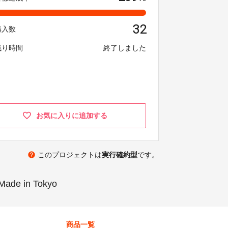
32
購入数
残り時間
終了しました
お気に入りに追加する
help
このプロジェクトは
実行確約型
です。
in Tokyo
商品一覧