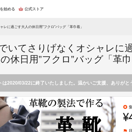
を始める
公式ストア
ャレに過ごす大人の休日用”フクロ”バッグ「革巾着」
でいてさりげなくオシャレに
の休日用”フクロ”バッグ「革
は2020/03/22に終了いたしました。温かいご支援、ありが
stars
¥
flag