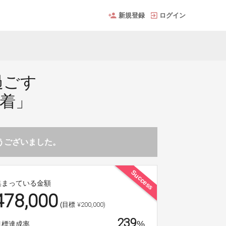
新規登録
ログイン
過ごす
巾着」
とうございました。
Success
集まっている金額
478,000
¥200,000)
(目標
239
%
目標達成率