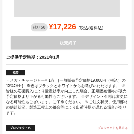
¥17,226
50
残り
(税込/送料込)
販売終了
ご提供予定時期：2021年1月
概要
・メガ・チャージャー× 1点 ［一般販売予定価格19,800円（税込）の
13%OFF］ ※色はブラックとホワイトからお選びいただけます。 ※
皆様の応援購入により量産効率が向上した場合、正規販売価格が販売
予定価格より下がる可能性もございます。 ※デザイン・仕様は変更に
なる可能性もございます。ご了承ください。 ※ご注文状況、使用部材
の供給状況、製造工程上の都合等により出荷時期が遅れる場合があり
ます。
プロジェクト名
プロジェクトを見る
arrow_forward