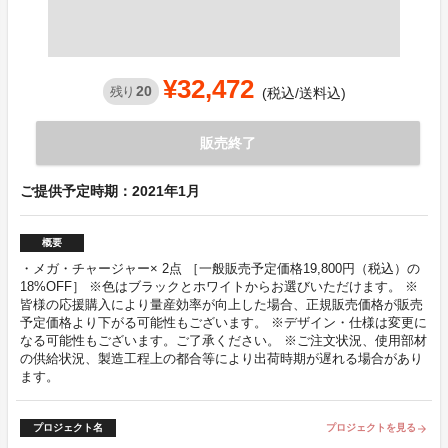
¥32,472
20
残り
(税込/送料込)
販売終了
ご提供予定時期：2021年1月
概要
・メガ・チャージャー× 2点 ［一般販売予定価格19,800円（税込）の
18%OFF］ ※色はブラックとホワイトからお選びいただけます。 ※
皆様の応援購入により量産効率が向上した場合、正規販売価格が販売
予定価格より下がる可能性もございます。 ※デザイン・仕様は変更に
なる可能性もございます。ご了承ください。 ※ご注文状況、使用部材
の供給状況、製造工程上の都合等により出荷時期が遅れる場合があり
ます。
プロジェクト名
プロジェクトを見る
arrow_forward