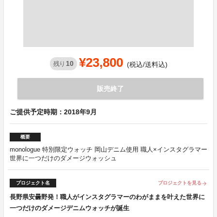
¥23,800
10
残り
(税込/送料込)
販売終了
ご提供予定時期：2018年9月
概要
monologue 特別限定ウォッチ 岡山デニム使用 職人×インスタグラマー
世界に一つだけのダメージウォッシュ
プロジェクト名
プロジェクトを見る
arrow_forward
長野県安曇野発！職人がインスタグラマーのわがままを叶えた世界に
一つだけのダメージデニムウォッチが誕生