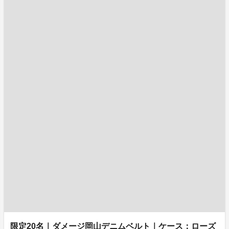
限定20名｜ダメージ岡山デニムベルト｜ケース：ローズ