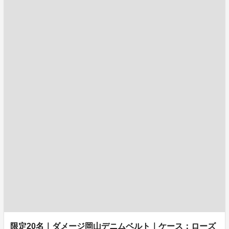
限定20名｜ダメージ岡山デニムベルト｜ケース：ローズ