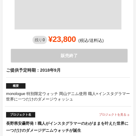
¥23,800
0
残り
(税込/送料込)
販売終了
ご提供予定時期：2018年9月
概要
monologue 特別限定ウォッチ 岡山デニム使用 職人×インスタグラマー
世界に一つだけのダメージウォッシュ
プロジェクト名
プロジェクトを見る
arrow_forward
長野県安曇野発！職人がインスタグラマーのわがままを叶えた世界に
一つだけのダメージデニムウォッチが誕生