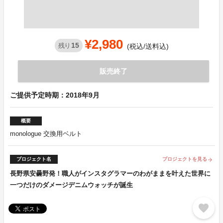
¥2,980
15
残り
(税込/送料込)
販売終了
ご提供予定時期：2018年9月
概要
monologue 交換用ベルト
プロジェクト名
プロジェクトを見る
arrow_forward
長野県安曇野発！職人がインスタグラマーのわがままを叶えた世界に
一つだけのダメージデニムウォッチが誕生
favorite