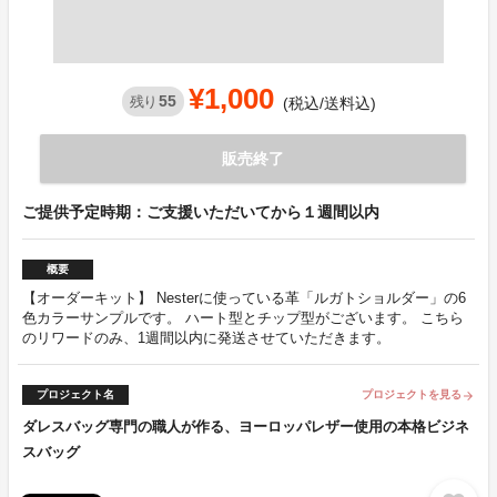
¥1,000
55
残り
(税込/送料込)
販売終了
ご提供予定時期：ご支援いただいてから１週間以内
概要
【オーダーキット】 Nesterに使っている革「ルガトショルダー」の6
色カラーサンプルです。 ハート型とチップ型がございます。 こちら
のリワードのみ、1週間以内に発送させていただきます。
プロジェクト名
プロジェクトを見る
arrow_forward
ダレスバッグ専門の職人が作る、ヨーロッパレザー使用の本格ビジネ
スバッグ