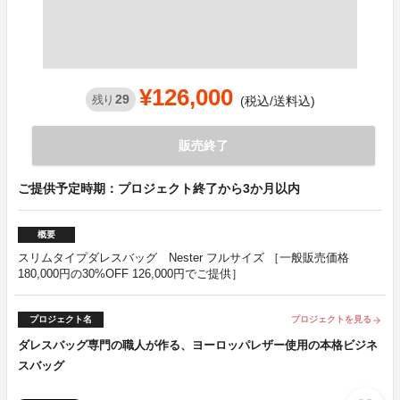
¥126,000
29
残り
(税込/送料込)
販売終了
ご提供予定時期：プロジェクト終了から3か月以内
概要
スリムタイプダレスバッグ Nester フルサイズ ［一般販売価格
180,000円の30%OFF 126,000円でご提供］
プロジェクト名
プロジェクトを見る
arrow_forward
ダレスバッグ専門の職人が作る、ヨーロッパレザー使用の本格ビジネ
スバッグ