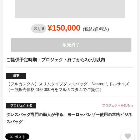
¥150,000
9
残り
(税込/送料込)
販売終了
ご提供予定時期：プロジェクト終了から3か月以内
概要
【フルカスタム】スリムタイプダレスバッグ Nester ミドルサイズ
［一般販売価格 150,000円をフルカスタムでご提供］
プロジェクト名
プロジェクトを見る
arrow_forward
ダレスバッグ専門の職人が作る、ヨーロッパレザー使用の本格ビジネ
スバッグ
favorite