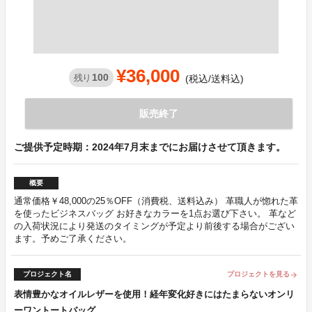
¥36,000
100
残り
(税込/送料込)
販売終了
ご提供予定時期：2024年7月末までにお届けさせて頂きます。
概要
通常価格￥48,000の25％OFF（消費税、送料込み） 革職人が惚れた革
を使ったビジネスバッグ お好きなカラーを1点お選び下さい。 革など
の入荷状況により発送のタイミングが予定より前後する場合がござい
ます。予めご了承ください。
プロジェクト名
プロジェクトを見る
arrow_forward
表情豊かなオイルレザーを使用！経年変化好きにはたまらないオンリ
ーワントートバッグ