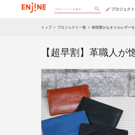
プロジェクト
トップ
プロジェクト一覧
表情豊かなオイルレザーを
chevron_right
chevron_right
【超早割】革職人が惚