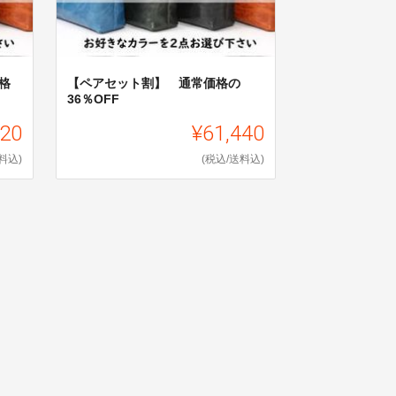
格
【ペアセット割】 通常価格の
36％OFF
520
¥61,440
料込)
(税込/送料込)