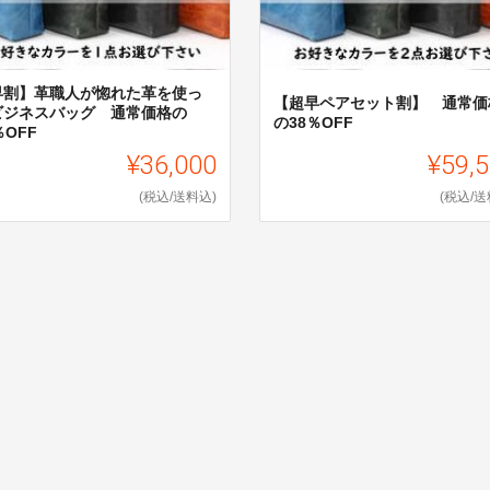
早割】革職人が惚れた革を使っ
【超早ペアセット割】 通常価
ビジネスバッグ 通常価格の
の38％OFF
％OFF
¥36,000
¥59,
(税込/送料込)
(税込/送