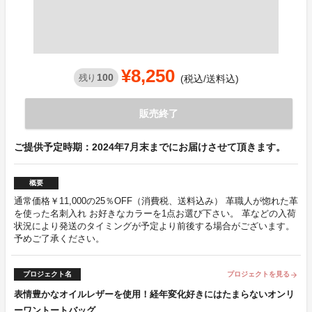
¥8,250
100
残り
(税込/送料込)
販売終了
ご提供予定時期：2024年7月末までにお届けさせて頂きます。
概要
通常価格￥11,000の25％OFF（消費税、送料込み） 革職人が惚れた革
を使った名刺入れ お好きなカラーを1点お選び下さい。 革などの入荷
状況により発送のタイミングが予定より前後する場合がございます。
予めご了承ください。
プロジェクト名
プロジェクトを見る
arrow_forward
表情豊かなオイルレザーを使用！経年変化好きにはたまらないオンリ
ーワントートバッグ