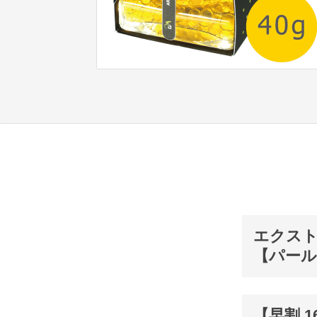
エクスト
【パー
【早割 1