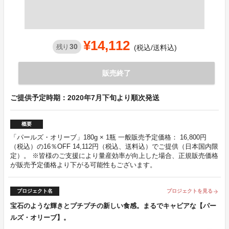
¥14,112
30
残り
(税込/送料込)
販売終了
ご提供予定時期：2020年7月下旬より順次発送
概要
「パールズ・オリーブ」180g × 1瓶 一般販売予定価格： 16,800円
（税込）の16％OFF 14,112円（税込、送料込）でご提供（日本国内限
定）。 ※皆様のご支援により量産効率が向上した場合、正規販売価格
が販売予定価格より下がる可能性もございます。
プロジェクト名
プロジェクトを見る
arrow_forward
宝石のような輝きとプチプチの新しい食感。まるでキャビアな【パー
ルズ・オリーブ】。