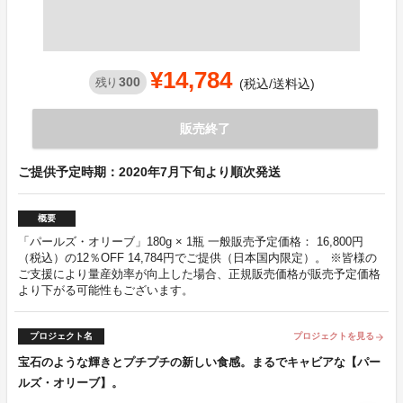
¥14,784
300
残り
(税込/送料込)
販売終了
ご提供予定時期：2020年7月下旬より順次発送
概要
「パールズ・オリーブ」180g × 1瓶 一般販売予定価格： 16,800円
（税込）の12％OFF 14,784円でご提供（日本国内限定）。 ※皆様の
ご支援により量産効率が向上した場合、正規販売価格が販売予定価格
より下がる可能性もございます。
プロジェクト名
プロジェクトを見る
arrow_forward
宝石のような輝きとプチプチの新しい食感。まるでキャビアな【パー
ルズ・オリーブ】。