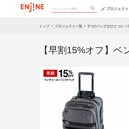
プロジェクト
トップ
プロジェクト一覧
3つのバッグがひとつに！On
chevron_right
chevron_right
【早割15%オフ】ベ