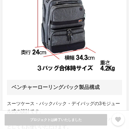
ベンチャーローリングパック製品構成
スーツケース・バックパック・デイバッグの3モジュー
ル式の設計です。
favorite
合体した状態でキャリーバッグとしても、バックパック
プロジェクトは終了いたしました
としてもお使いいただけます。