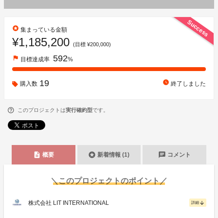
Success
stars
集まっている金額
¥1,185,200
(目標 ¥200,000)
592
flag
目標達成率
%
19
watch_later
購入数
終了しました
このプロジェクトは
実行確約型
です。
description
stars
chat
概要
新着情報 (1)
コメント
＼このプロジェクトのポイント／
株式会社 LIT INTERNATIONAL
arrow_downward
詳細