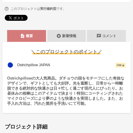
このプロジェクトは
実行確約型
です。
description
stars
chat
概要
新着情報
コメント
＼このプロジェクトのポイント／
Ostrichpillow JAPAN
arrow_downward
詳細
Ostrichpillowの大人気商品。ダチョウの頭をモチーフにした奇抜な
デザインで、ギフトとしても大好評。光を遮断し、日常から一時離
脱できる絶対的な快適さは日々忙しく過ごす現代人にぴったり。お
昼休みの相棒はこのアイテムで決まり！特別にコーティングされた
マイクロビーズにより夢のような快適さを実現しました。また、お
手入れ方法は、汚れた箇所を手洗いにて可能。
プロジェクト詳細