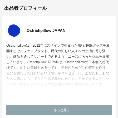
出品者プロフィール
Ostrichpillow JAPAN
Ostrichpillowは、2012年にスペインで生まれた旅行/睡眠グッズを展
開するセルフケアブランド。現代の忙しい人々への生活に寄り添
い、商品を通してサポートできるよう、ニーズにあった商品を展開
しています。Ostrichpillow JAPANは、Ostrichpillowの日本輸入総代
理です。忙しい毎日を送る中でも、自分のためだけの時間を作り、
自分を労わってほしいという想いをコンセプトに、あなたも、あな
たの大切な人も、ずっと元気で幸せに過ごすことができるよう、セ
ルフケアやセルフケアグッズの浸透に向けて尽力していきます。
ホームページ：
https://ostrichpillow-jp.com/
もっと見る
add
お問い合わせ：
info@ostrichpillow-jp.com