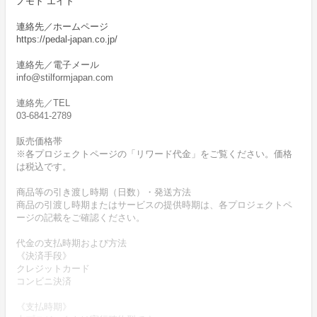
ノモト エイト
連絡先／ホームページ
https://pedal-japan.co.jp/
連絡先／電子メール
info@stilformjapan.com
連絡先／TEL
03-6841-2789
販売価格帯
※各プロジェクトページの「リワード代金」をご覧ください。価格
は税込です。
商品等の引き渡し時期（日数）・発送方法
商品の引渡し時期またはサービスの提供時期は、各プロジェクトペ
ージの記載をご確認ください。
代金の支払時期および方法
《決済手段》
クレジットカード
コンビニ決済
《支払時期》