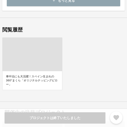
もっと見る
add
出品者から対応方法をお客様宛にご連絡致します。
閲覧履歴
車中泊にも大活躍！スペイン生まれの
360°まくら「オリジナルナッピングピロ
ー」
開催中の注目プロジェクト
favorite
プロジェクトは終了いたしました