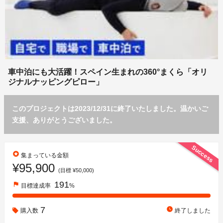
車中泊にも大活躍！スペイン生まれの360°まくら「オリ
ジナルナッピングピロー」
このプロジェクトは2023/12/31に終了いたしました。温かいご
支援、ありがとうございました。
Success
stars
集まっている金額
¥95,900
(目標 ¥50,000)
191
flag
目標達成率
%
7
watch_later
購入数
終了しました