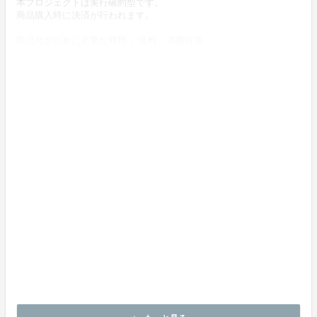
本プロジェクトは実行確約型です。
商品購入時に決済が行われます。
商品代金以外に必要な費用 ／送料、消費税等
送料無料 (商品代金に含む)
返品の取扱条件／返品期限、返品時の送料負担または解約や退会条
件
《返品の取扱い条件》
輸送による商品の破損および発送ミスがあった場合のみ返品可。
商品到着後14日以内に出品者までご連絡いただいた後、
出品者から連絡のある返送先へご返送下さい。
上記返品条件に該当しないお客様都合のキャンセルはお受けしてお
りません。
不良品の取扱条件
商品受取時に必ず商品の確認をお願いいたします。
商品には万全を期しておりますが、万が一下記のような場合にはお
問い合わせフォームにてお問い合わせ下さい。
・申し込まれた商品と異なる商品が届いた場合
・商品が汚れている、または破損している場合
上記理由による不良品は、
商品到着後14日以内に出品者までご連絡いただいた後、