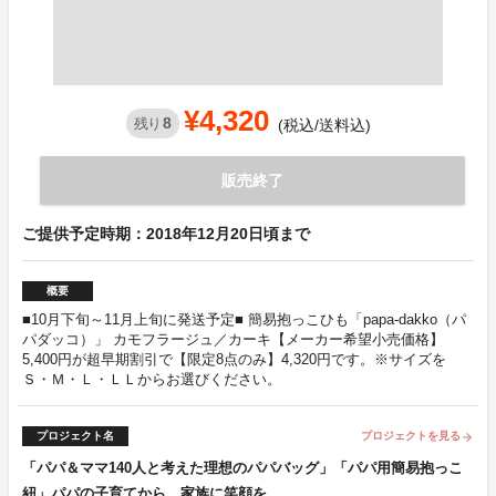
¥4,320
8
残り
(税込/送料込)
販売終了
ご提供予定時期：2018年12月20日頃まで
概要
■10月下旬～11月上旬に発送予定■ 簡易抱っこひも「papa-dakko（パ
パダッコ）」 カモフラージュ／カーキ【メーカー希望小売価格】
5,400円が超早期割引で【限定8点のみ】4,320円です。※サイズを
Ｓ・Ｍ・Ｌ・ＬＬからお選びください。
プロジェクト名
プロジェクトを見る
arrow_forward
「パパ＆ママ140人と考えた理想のパパバッグ」「パパ用簡易抱っこ
紐」パパの子育てから、家族に笑顔を。