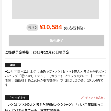
¥10,584
0
残り
(税込/送料込)
販売終了
ご提供予定時期：2018年12月20日頃予定
概要
■10月下旬～11月上旬に発送予定■ パパ＆ママ140人と考えた理想のパ
パバッグ「思いやりモデル」 （カラー）ブラック×グレー 【メーカー
希望小売価格】15,120円が超早期割引で【限定3点のみ】10,584円で
す。
プロジェクト名
プロジェクトを見る
arrow_forward
「パパ＆ママ140人と考えた理想のパパバッグ」「パパ用簡易抱っこ
紐」パパの子育てから、家族に笑顔を。