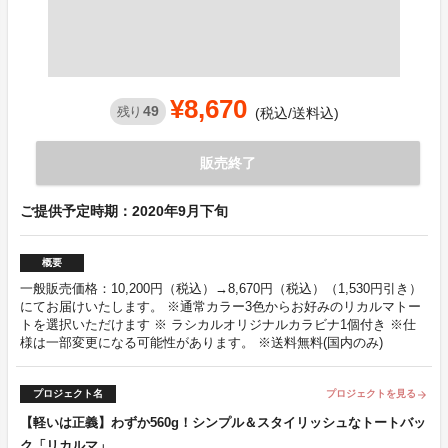
¥8,670
49
残り
(税込/送料込)
販売終了
ご提供予定時期：2020年9月下旬
概要
一般販売価格：10,200円（税込）→8,670円（税込）（1,530円引き）
にてお届けいたします。 ※通常カラー3色からお好みのリカルマトー
トを選択いただけます ※ ラシカルオリジナルカラビナ1個付き ※仕
様は一部変更になる可能性があります。 ※送料無料(国内のみ)
プロジェクト名
プロジェクトを見る
arrow_forward
【軽いは正義】わずか560g！シンプル＆スタイリッシュなトートバッ
ク「リカルマ」