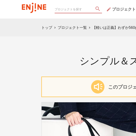
プロジェクト
トップ
プロジェクト一覧
【軽いは正義】わずか56
chevron_right
chevron_right
シンプル＆
このプロジェ