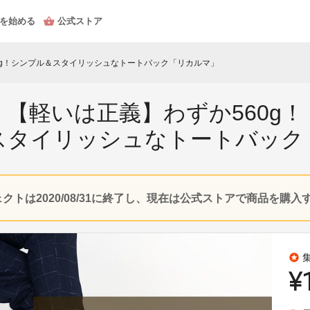
を始める
公式ストア
0g！シンプル＆スタイリッシュなトートバック「リカルマ」
【軽いは正義】わずか560g！
スタイリッシュなトートバック
クトは2020/08/31に終了し、現在は公式ストアで商品を購
stars
¥