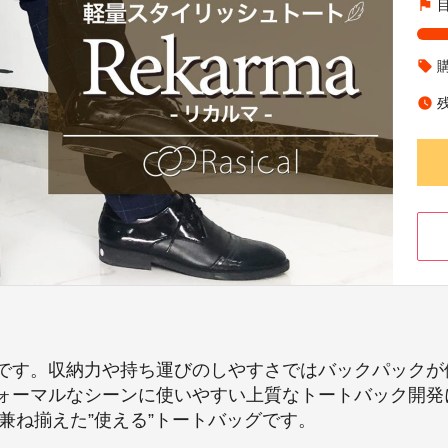
flag
local_offer
watch_later
です。収納力や持ち運びのしやすさではバックパックが
ォーマルなシーンに使いやすい上質なトートバック開発
を兼ね揃えた”使える”トートバッグです。