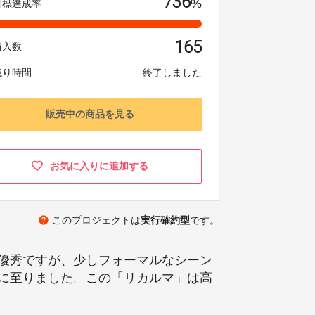
736
%
目標達成率
165
購入数
残り時間
終了しました
販売中の商品を見る
お気に入りに追加する
help
このプロジェクトは
実行確約型
です。
優秀ですが、少しフォーマルなシーン
に至りました。この「リカルマ」は高