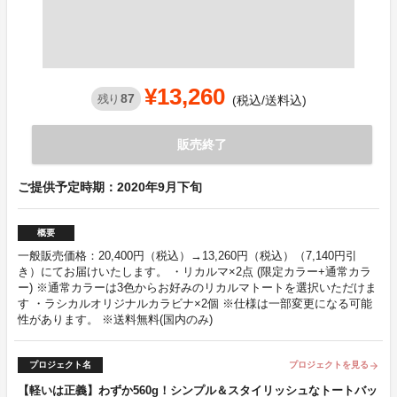
¥13,260
87
残り
(税込/送料込)
販売終了
ご提供予定時期：2020年9月下旬
概要
一般販売価格：20,400円（税込）→13,260円（税込）（7,140円引
き）にてお届けいたします。 ・リカルマ×2点 (限定カラー+通常カラ
ー) ※通常カラーは3色からお好みのリカルマトートを選択いただけま
す ・ラシカルオリジナルカラビナ×2個 ※仕様は一部変更になる可能
性があります。 ※送料無料(国内のみ)
プロジェクト名
プロジェクトを見る
arrow_forward
【軽いは正義】わずか560g！シンプル＆スタイリッシュなトートバッ