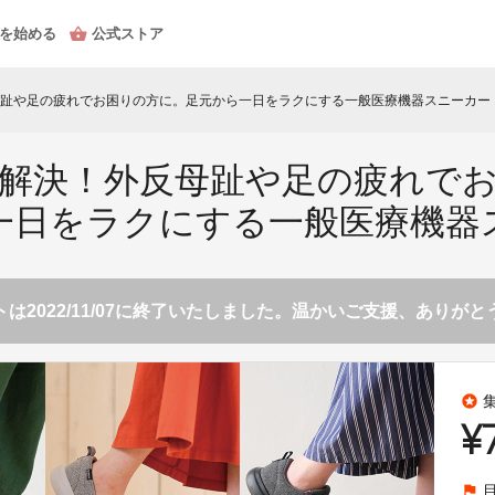
を始める
公式ストア
趾や足の疲れでお困りの方に。足元から一日をラクにする一般医療機器スニーカー
解決！外反母趾や足の疲れで
一日をラクにする一般医療機器
は2022/11/07に終了いたしました。温かいご支援、ありが
stars
¥
flag