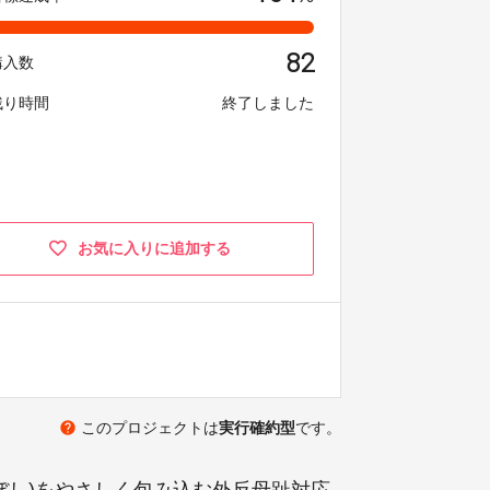
82
購入数
残り時間
終了しました
お気に入りに追加する
help
このプロジェクトは
実行確約型
です。