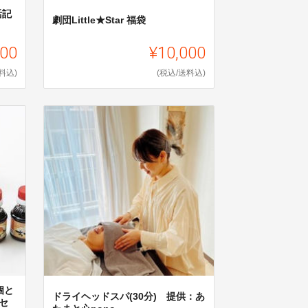
活記
劇団Little★Star 福袋
000
¥10,000
料込)
(税込/送料込)
個と
ドライヘッドスパ(30分) 提供：あ
セ