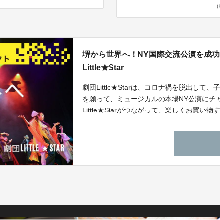
堺から世界へ！NY国際交流公演を成
Little★Star
劇団Little★Starは、コロナ禍を脱出
を願って、ミュージカルの本場NY公演にチ
Little★Starがつながって、楽しくお
型のクラウドファンディングです。