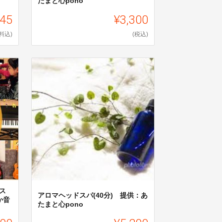
たまと心pono
045
¥3,300
料込)
(税込)
ス
アロマヘッドスパ(40分) 提供：あ
か音
たまと心pono