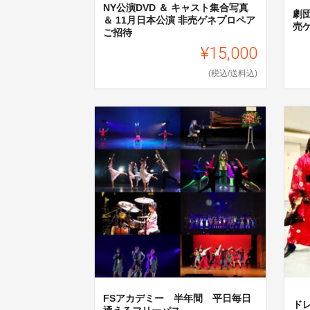
NY公演DVD ＆ キャスト集合写真
劇団
＆ 11月日本公演 非売ゲネプロペア
売
ご招待
¥15,000
(税込/送料込)
FSアカデミー 半年間 平日毎日
ド