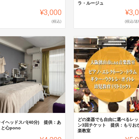
ラ・ルージュ
¥3,000
¥3,
(税込)
(税込/送
どの楽器でも自由に選べるレッ
イヘッドスパ(40分) 提供：あ
ン3回チケット 提供：もりお
と心pono
楽教室