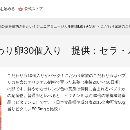
を始める
公式ストア
演を成功させたい！ジュニアミュージカル劇団Little★Star
こだわり家族のこ
chevron_right
わり卵30個入り 提供：セラ・
こだわり卵10個入りがパック！こだわり家族のこだわり卵はパプ
リカを含むオリジナル飼料で育った若鶏（生後200〜450日頃）
の卵です。鮮やかなオレンジ色の黄身は飼料に含まれるパプリカ
の副産物。普通卵と比べると、ビタミンＥは約30倍の栄養機能食
品（ビタミンＥ）です。（日本食品標準成分表2015全卵可食50g
当りビタミンE0.5mgと比較）