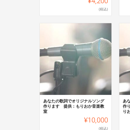
¥4,200
(税込)
あなたの歌詞でオリジナルソング
あ
作ります 提供：もりおか音楽教
作
室
り
¥10,000
(税込)