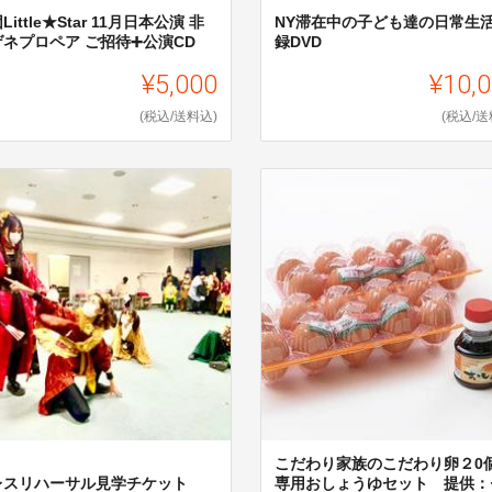
Little★Star 11月日本公演 非
NY滞在中の子ども達の日常生
ゲネプロペア ご招待➕公演CD
録DVD
¥5,000
¥10,
(税込/送料込)
(税込/送
こだわり家族のこだわり卵２0
レスリハーサル見学チケット
専用おしょうゆセット 提供：