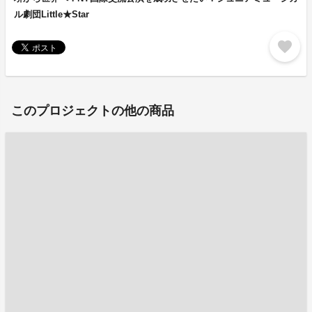
ル劇団Little★Star
favorite
このプロジェクトの他の商品