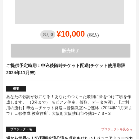
¥10,000
0
残り
(税込)
販売終了
ご提供予定時期：申込後随時チケット配送(チケット使用期限
2024年11月末)
概要
あなたの歌詞が歌になる！あなたのつくった歌詞に音をつけて歌を作
成します。 （3分まで） ※ピアノ伴奏、仮歌、データお渡し 【ご利
用の流れ】申込→チケット発送→音楽教室へご連絡（2024年11月末ま
で）→歌作成 教室住所：大阪府大阪狭山市今熊1−７３−３
プロジェクト名
プロジェクトを見る
arrow_forward
堺から世界へ！NY国際交流公演を成功させたい！ジュニアミュージカ