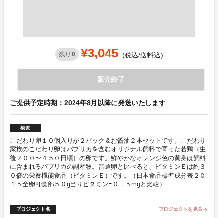
¥3,045
0
残り
(税込/送料込)
販売終了
ご提供予定時期：2024年8月以降に発送いたします
概要
こだわり卵１０個入りが２パック＆お醤油２本セットです。こだわり
家族のこだわり卵はパプリカを含むオリジナル飼料で育った若鶏（生
後２００〜４５０日頃）の卵です。鮮やかなオレンジ色の黄身は飼料
に含まれるパプリカの副産物。普通卵と比べると、ビタミンＥは約３
０倍の栄養機能食品（ビタミンＥ）です。（日本食品標準成分表２０
１５全卵可食部５０g当りビタミンE０．５mgと比較）
プロジェクト名
プロジェクトを見る
arrow_forward