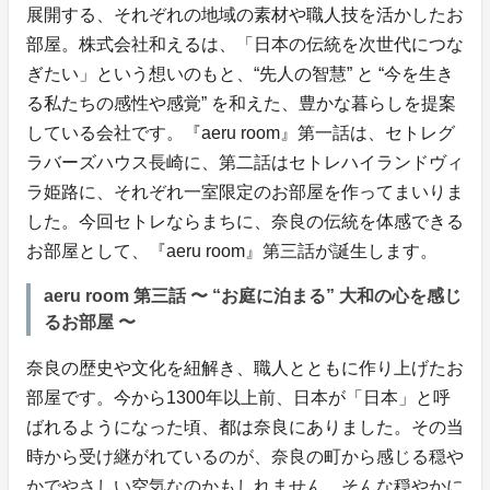
展開する、それぞれの地域の素材や職人技を活かしたお
部屋。株式会社和えるは、「日本の伝統を次世代につな
ぎたい」という想いのもと、“先人の智慧” と “今を生き
る私たちの感性や感覚” を和えた、豊かな暮らしを提案
している会社です。『aeru room』第一話は、セトレグ
ラバーズハウス長崎に、第二話はセトレハイランドヴィ
ラ姫路に、それぞれ一室限定のお部屋を作ってまいりま
した。今回セトレならまちに、奈良の伝統を体感できる
お部屋として、『aeru room』第三話が誕生します。
aeru room 第三話 〜 “お庭に泊まる” 大和の心を感じ
るお部屋 〜
奈良の歴史や文化を紐解き、職人とともに作り上げたお
部屋です。今から1300年以上前、日本が「日本」と呼
ばれるようになった頃、都は奈良にありました。その当
時から受け継がれているのが、奈良の町から感じる穏や
かでやさしい空気なのかもしれません。そんな穏やかに