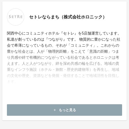
セトレならまち（株式会社ホロニック）
関西中心にコミュニティホテル『セトレ』を5店舗運営しています。
私達が創っているのは『つながり』です。 物質的に豊かになった社
会で希薄になっているもの、それが「コミュニティ」。これからの
豊かな社会とは、人が「物理的距離」をこえて「意識の距離」つま
り共感や絆で有機的につながっている社会であるとホロニックは考
えます。人と人がつながり、絆を深め共感の輪を広げる。地域の貴
重なインフラ施設（ホテル・旅館・歴史的建物等）を再生し、地域
の文化や歴史、資源などを発掘・発信することで地域活性を目指し
ます。
ホームページ：
http://hotelsetre-naramachi.com/
もっと見る
add
お問い合わせ：
takeda@hol-onic.co.jp