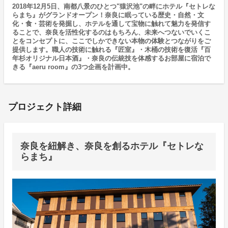
2018年12月5日、南都八景のひとつ"猿沢池"の畔にホテル『セトレな
らまち』がグランドオープン！奈良に眠っている歴史・自然・文
化・食・芸術を発掘し、ホテルを通して宝物に触れて魅力を発信す
ることで、奈良を活性化するのはもちろん、未来へつないでいくこ
とをコンセプトに、ここでしかできない本物の体験とつながりをご
提供します。職人の技術に触れる『匠室』・木桶の技術を復活『百
年杉オリジナル日本酒』・奈良の伝統技を体感するお部屋に宿泊で
きる『aeru room』の3つ企画を計画中。
プロジェクト詳細
奈良を紐解き、奈良を創るホテル『セトレな
らまち』