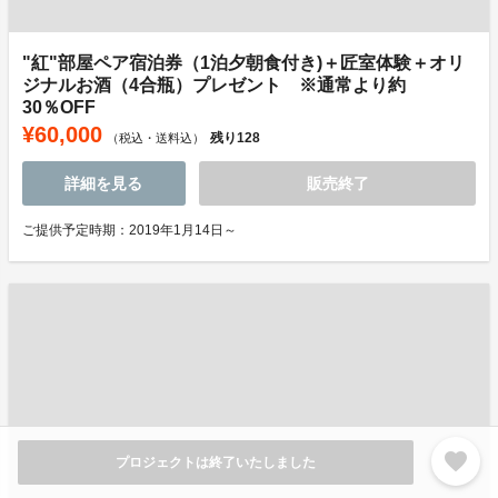
"紅"部屋ペア宿泊券（1泊夕朝食付き)＋匠室体験＋オリ
ジナルお酒（4合瓶）プレゼント ※通常より約
30％OFF
¥60,000
残り
128
（税込・送料込）
詳細を見る
販売終了
ご提供予定時期：2019年1月14日～
favorite
プロジェクトは終了いたしました