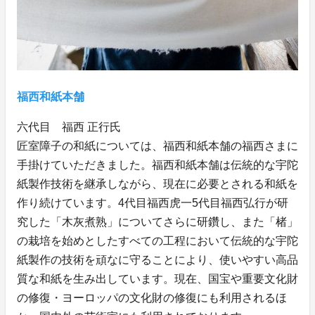
福西和紙本舗
六代目 福西 正行氏
匠室障子の和紙については、福西和紙本舗の福西さまに
手掛けていただきました。福西和紙本舗は伝統的な宇陀
紙製作技術を継承しながら、現在に必要とされる和紙を
作り続けています。4代目福西虎一5代目福西弘行が研
究した「木灰煮熟」についてさらに研鑽し、また「楮」
の栽培を始めとしたすべての工程において伝統的な宇陀
紙製作の技術を頑なに守ることにより、使いやすい高品
質な和紙を生み出しています。現在、国宝や重要文化財
の修復・ヨーロッパの文化財の修復にも利用されるほ