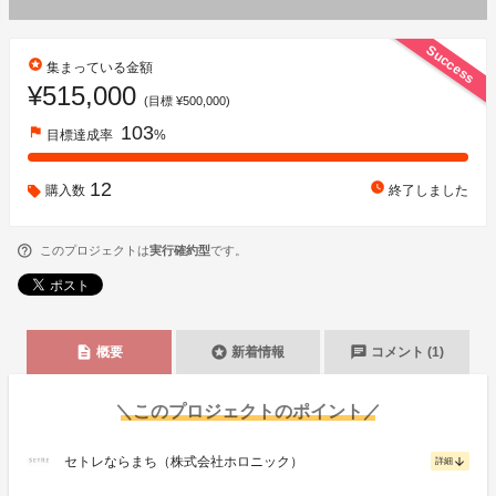
Success
stars
集まっている金額
¥515,000
(目標 ¥500,000)
103
flag
目標達成率
%
12
watch_later
購入数
終了しました
このプロジェクトは
実行確約型
です。
description
stars
chat
概要
新着情報
コメント (1)
＼このプロジェクトのポイント／
セトレならまち（株式会社ホロニック）
arrow_downward
詳細