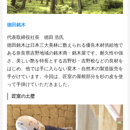
徳田銘木
代表取締役社長 徳田 浩氏
徳田銘木は日本三大美林に数えられる優良木材供給地で
ある奈良県吉野地域の銘木商・銘木屋です。耐久性や強
さ、美しい艶を特長とする吉野杉・吉野桧などの良材を
はじめ、他では手に入らない変木・自然木の製造販売を
手がけています。今回は、匠室の屋根部分を杉の皮を使
って手掛けていただきました。
匠室の土壁