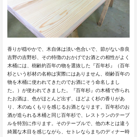
香りが穏やかで、木自体は淡い色合いで、節がない奈良
吉野の吉野杉、その特徴のおかげでお酒との相性がよく
木桶には、樹齢約百年の物を選抜した『百年杉』（百年
杉という杉材の名称は実際にはありません、樹齢百年の
物を木桶に使われてきたのでお酒にそう命名しまし
た。）が使われてきました。『百年杉』の木桶で作られ
たお酒は、色がほとんど出ず、ほどよく杉の香りがあ
り、木のぬくもりを感じるお酒となります。百年杉のお
酒が造られる木桶と同じ百年杉で、レストランのテーブ
ルを特別に作ります。そのテーブルで、他の木とは違う
綺麗な木目を感じながら、セトレならまちのディナー時