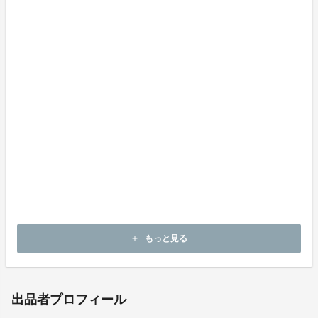
セトレならまちの全32室のうち、たった1室しかない貴
重なお部屋。今回は、45,000円のチケットでご宿泊い
ただけるようにいたしました。奈良で受け継がれてきた
魅力を、ホテルのお部屋という空間で表現した『aeru r
oom』。奈良を初めて訪れる方はもちろん、奈良を何度
も訪れている方にも、新たな魅力と出逢う旅を楽しんで
いただければと思います。地域の伝統や歴史、職人さん
の手仕事、現代アートなどがお好きな方にもおすすめで
す。皆さまのお越しをお待ちしております。
もっと見る
add
出品者プロフィール