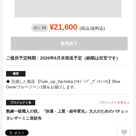
¥21,600
18
残り
(税込/送料込)
販売終了
ご提供予定時期：2026年9月末発送予定（納期は目安です）
概要
◆ 完成した製品 【Sole_zip_Vachetta (ｿﾙｼﾞｯﾌﾟ_ｳﾞｧﾁｪｯﾀ)】Blue
Gene/ブルージーン1個をお届けします。
プロジェクト名
プロジェクトを見る
arrow_forward
熟練一級職人の技。「快適・上質・経年変化」大人のためのバチェッ
タレザーミニ長財布
favorite