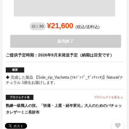
¥21,600
30
残り
(税込/送料込)
販売終了
ご提供予定時期：2026年9月末発送予定（納期は目安です）
概要
◆ 完成した製品 【Sole_zip_Vachetta (ｿﾙｼﾞｯﾌﾟ_ｳﾞｧﾁｪｯﾀ)】Natural/ナ
チュラル 1個をお届けします。
プロジェクト名
プロジェクトを見る
arrow_forward
熟練一級職人の技。「快適・上質・経年変化」大人のためのバチェッ
タレザーミニ長財布
favorite