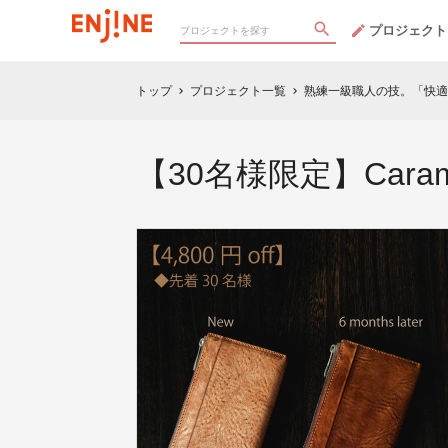
プロジェクト
トップ
プロジェクト一覧
熟練一級職人の技。「快適
chevron_right
chevron_right
【30名様限定】Car