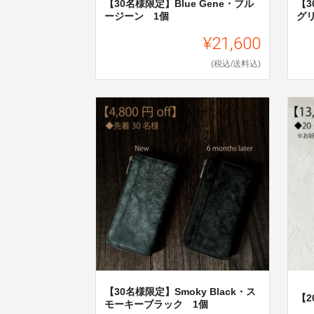
【30名様限定】Blue Gene・ブル
【3
ージーン 1個
グ
¥21,600
(税込/送料込)
【30名様限定】Smoky Black・ス
【
モーキーブラック 1個