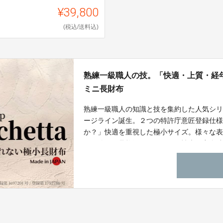
¥39,800
(税込/送料込)
熟練一級職人の技。「快適・上質・経
ミニ長財布
熟練一級職人の知識と技を集約した人気シリーズ
ージライン誕生。２つの特許庁意匠登録仕
か？」快適を重視した極小サイズ。様々な
ーを使用。品格漂いながらも個性光る容姿
じ表情の製品はなく唯一無二の製品をお届