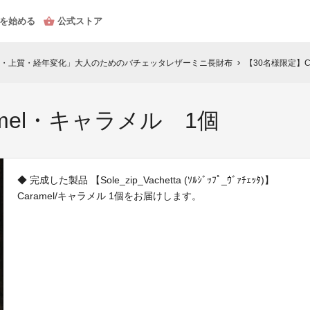
を始める
公式ストア
・上質・経年変化」大人のためのバチェッタレザーミニ長財布
【30名様限定】C
chevron_right
amel・キャラメル 1個
◆ 完成した製品 【Sole_zip_Vachetta (ｿﾙｼﾞｯﾌﾟ_ｳﾞｧﾁｪｯﾀ)】
Caramel/キャラメル 1個をお届けします。