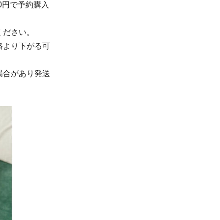
00円で予約購入
ください。
格より下がる可
場合があり発送