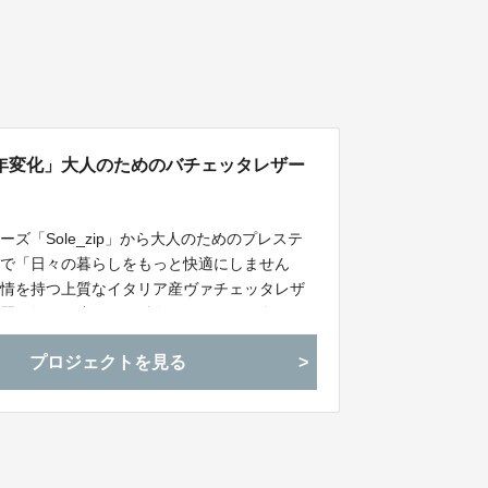
年変化」大人のためのバチェッタレザー
「Sole_zip」から大人のためのプレステ
様で「日々の暮らしをもっと快適にしません
表情を持つ上質なイタリア産ヴァチェッタレザ
端麗な軽くて小さな長財布。１つとして全く同
けします。
プロジェクトを見る