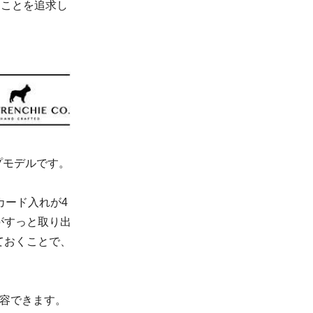
うことを追求し
ップモデルです。
カード入れが4
がすっと取り出
ておくことで、
収容できます。