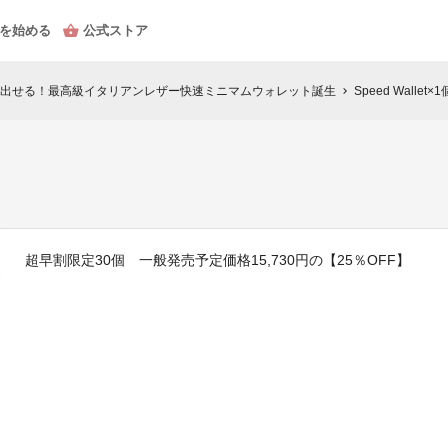
を始める
公式ストア
出せる！最高級イタリアンレザー快速ミニマムウォレット誕生
Speed Wallet×1
chevron_right
超早割限定30個 一般発売予定価格15,730円の【25％OFF】