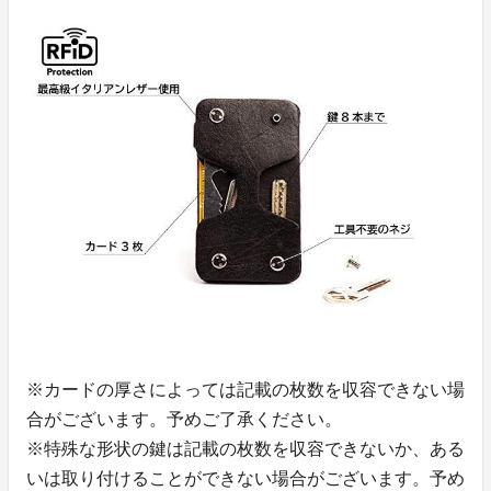
※カードの厚さによっては記載の枚数を収容できない場
合がございます。予めご了承ください。
※特殊な形状の鍵は記載の枚数を収容できないか、ある
いは取り付けることができない場合がございます。予め