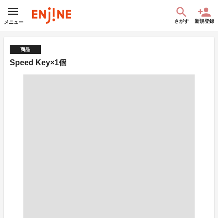
さがす
新規登録
メニュー
商品
Speed Key×1個