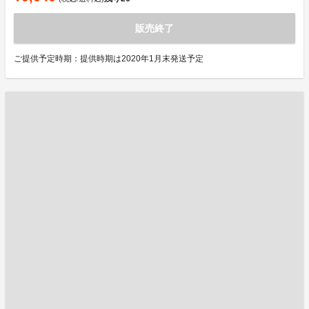
販売終了
ご提供予定時期：提供時期は2020年1月末発送予定