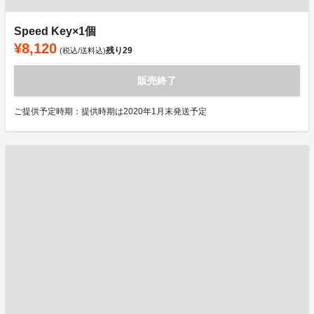
Speed Key×1個
¥8,120
残り
29
(税込/送料込)
販売終了
ご提供予定時期：提供時期は2020年1月末発送予定