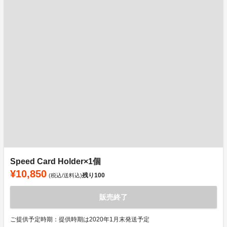
Speed Card Holder×1個
¥10,850
残り
100
(税込/送料込)
販売終了
ご提供予定時期：提供時期は2020年1月末発送予定