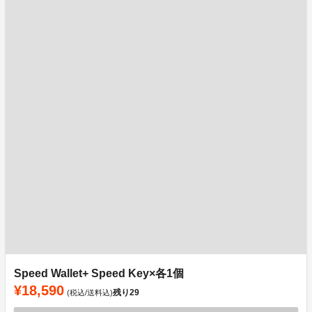
Speed Wallet+ Speed Key×各1個
¥18,590
残り
29
(税込/送料込)