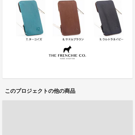
このプロジェクトの他の商品