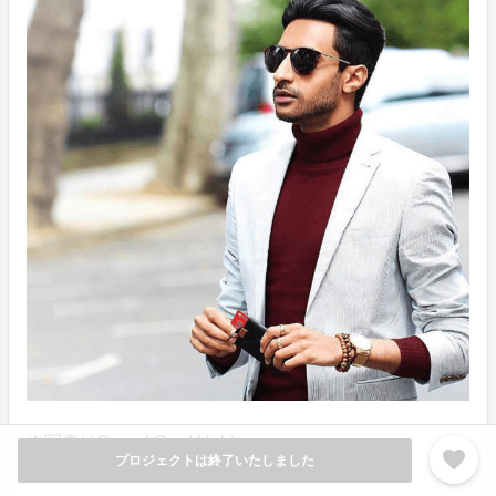
※写真はSpeed Card Holder
favorite
プロジェクトは終了いたしました