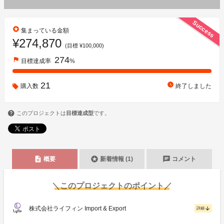
Success
stars
集まっている金額
¥274,870
(目標 ¥100,000)
274
flag
目標達成率
%
21
watch_later
購入数
終了しました
このプロジェクトは
目標達成型
です。
description
stars
chat
概要
新着情報 (1)
コメント
＼このプロジェクトのポイント／
株式会社ライフィン Import & Export
arrow_downward
詳細