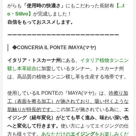
がらも
「使用時の快適さ」
にもこだわった長財布
【...t
o・Stilvo】
が完成しました！
自信をもっておススメします。
ーーーーーーーーーーーーーーーーーーーーーーー
◆CONCERIA IL PONTE /MAYA(マヤ)
イタリア・トスカーナ州
にある、
イタリア植物タンニン
鞣し本革組合
に加盟しているタンナー。トスカーナ州
は、高品質の植物タンニン鞣し革を生産する地帯です。
使用しているIL PONTEの『MAYA(マヤ)』は、
吟擦り加
工（表面を擦る加工）が施されており、吸い付くような
肌触りが特長的です。
この加工が施されている為に、
エ
イジング（経年変化）がとても早く進み、味わい深い色
へと変化して行きます。
使い方によってエイジングの仕
方も様々です。
あなただけの
エイジング
をお楽しみくだ