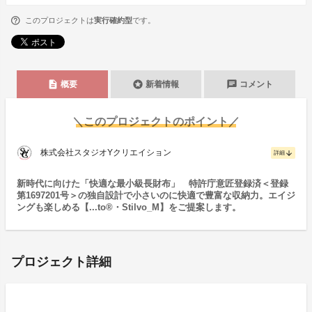
このプロジェクトは
実行確約型
です。
description
stars
chat
概要
新着情報
コメント
＼このプロジェクトのポイント／
株式会社スタジオYクリエイション
arrow_downward
詳細
新時代に向けた「快適な最小級長財布」 特許庁意匠登録済＜登録
第1697201号＞の独自設計で小さいのに快適で豊富な収納力。エイジ
ングも楽しめる【...to®・Stilvo_M】をご提案します。
プロジェクト詳細