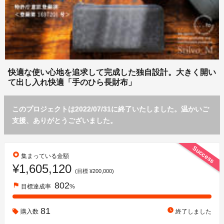
快適な使い心地を追求して完成した独自設計。大きく開い
て出し入れ快適「手のひら長財布」
このプロジェクトは2022/07/31に終了いたしました。温かいご
支援、ありがとうございました。
Success
stars
集まっている金額
¥1,605,120
(目標 ¥200,000)
802
flag
目標達成率
%
81
watch_later
購入数
終了しました