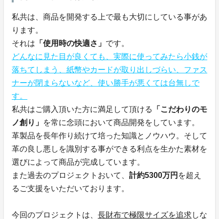
私共は、商品を開発する上で最も大切にしている事があ
ります。
それは
「使用時の快適さ」
です。
どんなに見た目が良くても、実際に使ってみたら小銭が
落ちてしまう、紙幣やカードが取り出しづらい、ファス
ナーが閉まらないなど、使い勝手が悪くては台無しで
す。
私共はご購入頂いた方に満足して頂ける
「こだわりのモ
ノ創り」
を常に念頭において商品開発をしています。
革製品を長年作り続けて培った知識とノウハウ。そして
革の良し悪しを識別する事ができる利点を生かた素材を
選びによって商品が完成しています。
また過去のプロジェクトおいて、
計約5300万円
を超え
るご支援をいただいております。
今回のプロジェクトは、
長財布で極限サイズを追求
しな