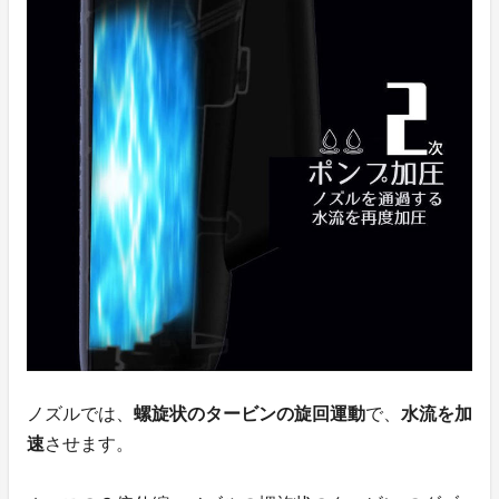
ノズルでは、
螺旋状のタービンの旋回運動
で、
水流を加
速
させます。