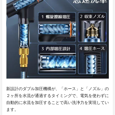
新設計のダブル加圧機構が、
「ホース」と「ノズル」の
２ヶ所
を水流が通過するタイミングで、
電気を使わずに
自動的に水流を加圧することで高い洗浄力を実現
してい
ます。