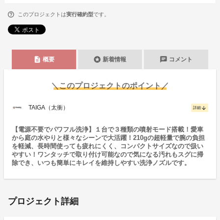
このプロジェクトは
実行確約型
です。
description
stars
chat
概要
新着情報
コメント
＼このプロジェクトのポイント／
TAIGA（太衝）
arrow_downward
詳細
【電源不要でパワフル洗浄】１台で３種類の噴射モード搭載！愛車
から庭の水やりと様々なシーンで大活躍！210gの超軽量で腕の負担
を軽減、長時間使っても疲れにくく、コンパクトサイズなので扱い
やすい！ワンタッチで取り付け可能なので気になる汚れもスグに掃
除でき、いつも簡単にキレイを維持しやすい洗浄ノズルです。
プロジェクト詳細