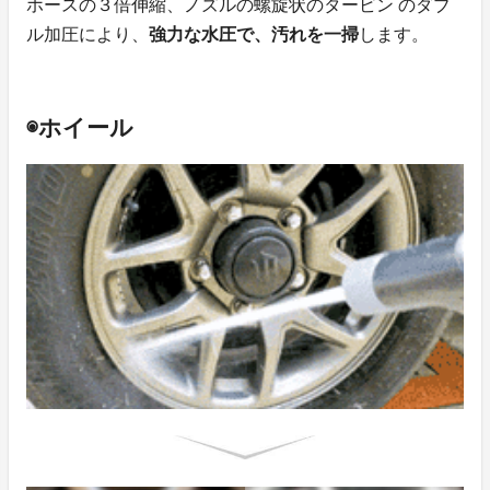
ホースの３倍伸縮、ノズルの螺旋状のタービン のダブ
ル加圧により、
強力な水圧で、汚れを一掃
します。
◉ホイール