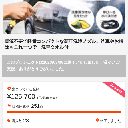
電源不要で軽量コンパクトな高圧洗浄ノズル。洗車やお掃
除もこれ一つで！洗車タオル付
このプロジェクトは2023/08/06に終了いたしました。温かいご
支援、ありがとうございました。
Success
stars
集まっている金額
¥125,700
(目標 ¥50,000)
251
flag
目標達成率
%
23
watch_later
購入数
終了しました