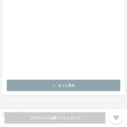
上記理由による不良品は、商品到着後7日以内に出品者までご連絡い
ただいた後、出品者から対応方法をお客様宛にご連絡致します。
返品の取扱い条件
輸送による商品の破損および発送ミスがあった場合のみ返品可。
商品到着後7日以内に出品者までご連絡いただいた後、
出品者から連絡のある返送先へご返送下さい。
上記返品条件に該当しないお客様都合のキャンセルはお受けしてお
りません。
返品送料
返品送料 ： お客様都合の場合は、ご負担ください。
返品金額 ： お客様都合の場合は、商品金額のみのお返しとなりま
す。（配送にかかる、送料・代引手数料は、お客様の負担となりま
す。）
但し初期不良、誤品配送交換に限り、代金着払いで返品、交換また
もっと見る
add
は本体価格をご返金させていただきます。
閲覧履歴
favorite
プロジェクトは終了いたしました