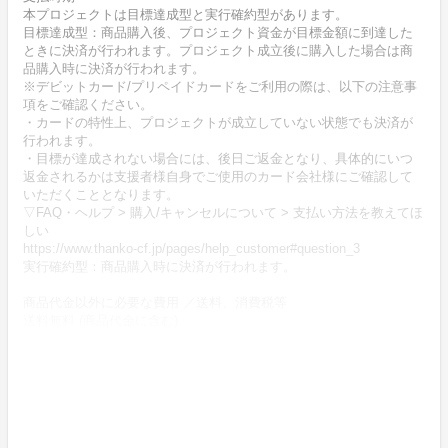
本プロジェクトは目標達成型と実行確約型があります。
目標達成型：商品購入後、プロジェクト資金が目標金額に到達した
ときに決済が行われます。プロジェクト成立後に購入した場合は商
品購入時に決済が行われます。
※デビットカード/プリペイドカードをご利用の際は、以下の注意事
項をご確認ください。
・カードの特性上、プロジェクトが成立していない状態でも決済が
行われます。
・目標が達成されない場合には、後日ご返金となり、具体的にいつ
返金されるかは支援者様自身でご使用のカード会社様にご確認して
いただくこととなります。
▽FAQ・ヘルプ > 購入/キャンセルについて > 支払い方法を教えてほ
しい
https://www.thanko-cf.jp/pages/help_customer#question_3
実行確約型：商品購入時に決済が行われます。
商品代金以外に必要な費用 ／送料、消費税等
送料無料 (商品代金に含む)
不良品の取扱い条件
商品受取時に必ず商品の確認をお願いいたします。
商品には万全を期しておりますが、万が一下記のような場合にはお
問い合わせフォームにてお問い合わせ下さい。
・申し込まれた商品と異なる商品が届いた場合
・商品が汚れている、または破損している場合