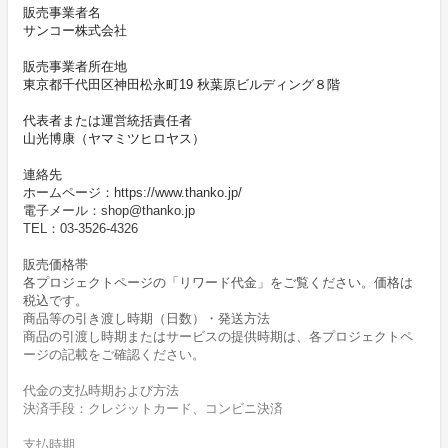
販売事業者名
サンコー株式会社
販売事業者所在地
東京都千代田区神田松永町19 秋葉原ビルディング８階
代表者または運営統括責任者
山光博康（ヤマミツヒロヤス）
連絡先
ホームページ：https://www.thanko.jp/
電子メール：shop@thanko.jp
TEL：03-3526-4326
販売価格帯
各プロジェクトページの「リワード代金」をご覧ください。価格は
税込です。
商品等の引き渡し時期（日数）・発送方法
商品の引渡し時期またはサービスの提供時期は、各プロジェクトペ
ージの記載をご確認ください。
代金の支払時期および方法
決済手段：クレジットカード、コンビニ決済
支払時期