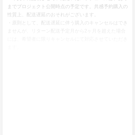
までプロジェクト公開時点の予定です。共感予約購入の
性質上、配送遅延のおそれがございます。
・原則として、配送遅延に伴う購入のキャンセルはでき
ませんが、リターン配送予定月から2ヶ月を超えた場合
には、希望者に限りキャンセルにて対応させていただき
ます。
デビットカード/プリペイドカードをご利用の
際は、以下の注意事項をご確認ください。
・カードの特性上、プロジェクトが成立していない状態
でも決済が行われます。
・目標が達成されない場合には、後日ご返金となり、具
体的にいつ返金されるかは共感していただいた支援者様
自身でご使用のカード会社様にご確認していただくこと
となります。