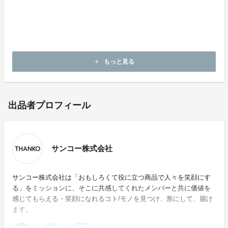
▽FAQ・ヘルプ > 購入/キャンセルについて > 支払い方
法を教えてほしい
https://www.thanko-cf.jp/pages/help_customer#question
_3/
もっと見る
add
出品者プロフィール
サンコー株式会社
サンコー株式会社は「おもしろくて役に立つ商品で人々を笑顔にす
る」をミッションに、そこに共感してくれたメンバーと共に価値を
感じてもらえる・笑顔になれるコト/モノを見つけ、形にして、届け
ます。