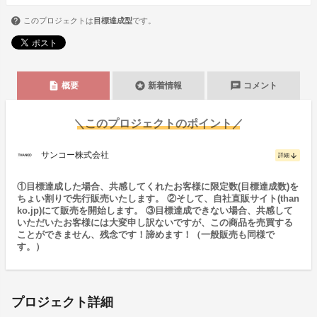
このプロジェクトは
目標達成型
です。
description
stars
chat
概要
新着情報
コメント
＼このプロジェクトのポイント／
サンコー株式会社
arrow_downward
詳細
①目標達成した場合、共感してくれたお客様に限定数(目標達成数)を
ちょい割りで先行販売いたします。 ②そして、自社直販サイト(than
ko.jp)にて販売を開始します。 ③目標達成できない場合、共感して
いただいたお客様には大変申し訳ないですが、この商品を売買する
ことができません、残念です！諦めます！（一般販売も同様で
す。）
プロジェクト詳細