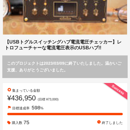
【USBトグルスイッチングハブ電流電圧チェッカー】レ
トロフューチャーな電流電圧表示のUSBハブ!!
このプロジェクトは2023/03/09に終了いたしました。温かいご
支援、ありがとうございました。
Success
stars
集まっている金額
¥436,950
(目標 ¥73,000)
598
flag
目標達成率
%
75
watch_later
購入数
終了しました