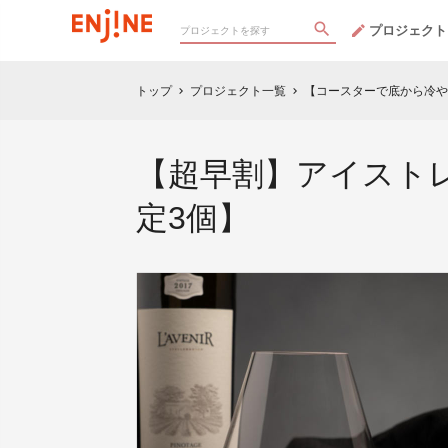
プロジェクト
トップ
プロジェクト一覧
【コースターで底から冷や
chevron_right
chevron_right
【超早割】アイスト
定3個】