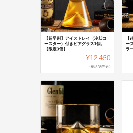
【超早割】アイストレイ（冷却コ
【
ースター）付きビアグラス1個。
ー
【限定3個】
ラ
¥12,450
(税込/送料込)