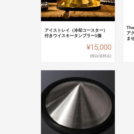
Th
アイストレイ（冷却コースター）
ア
付きウイスキータンブラー1個
ま
¥15,000
(税込/送料込)