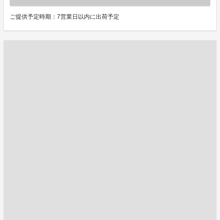
ご提供予定時期：7営業日以内に出荷予定