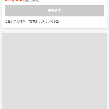
(税込/送料込)
販売終了
ご提供予定時期：7営業日以内に出荷予定