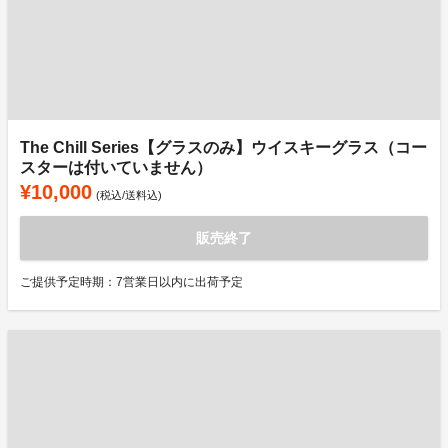
The Chill Series【グラスのみ】ウイスキーグラス（コー
スターは付いていません）
¥10,000
(税込/送料込)
販売終了
ご提供予定時期：7営業日以内に出荷予定