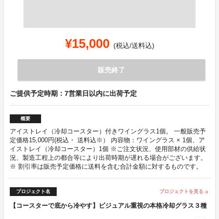
¥15,000
(税込/送料込)
販売終了
ご提供予定時期：7営業日以内に出荷予定
概要
アイストレイ（冷却コースター）付きワイングラス1個。 一般販売予
定価格15,000円(税込・ 送料込※） 内容物：ワイングラス × 1個、ア
イストレイ（冷却コースター）1個 ※ご注文状況、使用部材の供給状
況、製造工程上の都合等により出荷時期が遅れる場合がございます。
※ 割引率は販売予定価格に送料を含む合計金額に対するものです。
プロジェクト名
プロジェクトを見る
arrow_forward
【コースターで底から冷やす】ビジュアル重視の本格冷却グラス３種