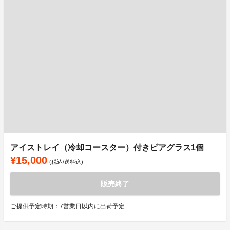
アイストレイ（冷却コースター）付きビアグラス1個
¥15,000
(税込/送料込)
販売終了
ご提供予定時期：7営業日以内に出荷予定