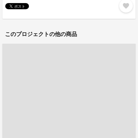
favorite
このプロジェクトの他の商品