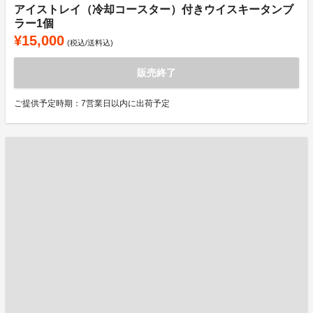
アイストレイ（冷却コースター）付きウイスキータンブ
ラー1個
¥15,000
(税込/送料込)
販売終了
ご提供予定時期：7営業日以内に出荷予定