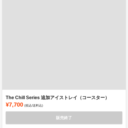
The Chill Series 追加アイストレイ（コースター）
¥7,700
(税込/送料込)
販売終了