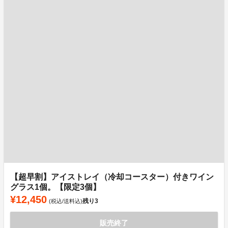
【超早割】アイストレイ（冷却コースター）付きワイン
グラス1個。【限定3個】
¥12,450
残り
3
(税込/送料込)
販売終了