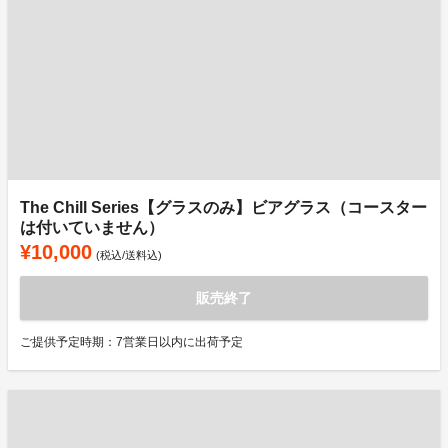
The Chill Series【グラスのみ】ビアグラス（コースター
は付いていません）
¥10,000
(税込/送料込)
販売終了
ご提供予定時期：7営業日以内に出荷予定